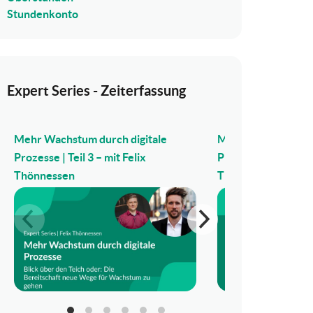
Stundenkonto
Expert Series - Zeiterfassung
Mehr Wachstum durch digitale
Mehr Wachstum dur
Prozesse | Teil 3 – mit Felix
Prozesse | Teil 2 – m
Thönnessen
Thönnessen