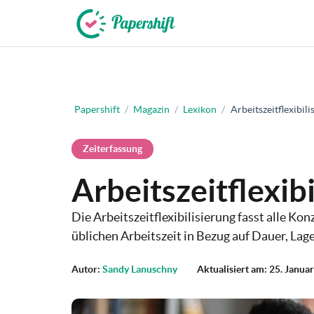
+49 721 50 95 79 69
Papershift
/
Magazin
/
Lexikon
/
Arbeitszeitflexibili
Zeiterfassung
Arbeitszeitflexib
Die Arbeitszeitflexibilisierung fasst alle Ko
üblichen Arbeitszeit in Bezug auf Dauer, Lag
Autor:
Sandy Lanuschny
Aktualisiert am: 25. Janua