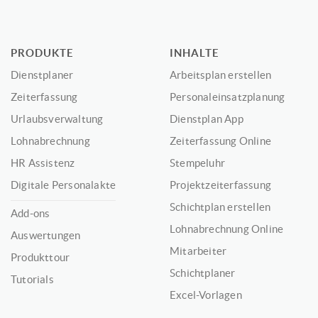
PRODUKTE
INHALTE
Dienstplaner
Arbeitsplan erstellen
Zeiterfassung
Personaleinsatzplanung
Urlaubsverwaltung
Dienstplan App
Lohnabrechnung
Zeiterfassung Online
HR Assistenz
Stempeluhr
Digitale Personalakte
Projektzeiterfassung
Schichtplan erstellen
Add-ons
Lohnabrechnung Online
Auswertungen
Mitarbeiter
Produkttour
Schichtplaner
Tutorials
Excel-Vorlagen