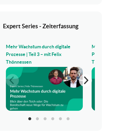
Expert Series - Zeiterfassung
Mehr Wachstum durch digitale
Mehr Wachstum dur
Prozesse | Teil 3 – mit Felix
Prozesse | Teil 2 – m
Thönnessen
Thönnessen