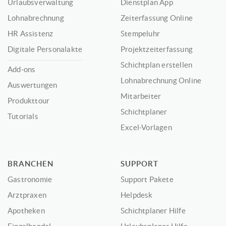
Urlaubsverwaltung
Dienstplan App
Lohnabrechnung
Zeiterfassung Online
HR Assistenz
Stempeluhr
Digitale Personalakte
Projektzeiterfassung
Schichtplan erstellen
Add-ons
Lohnabrechnung Online
Auswertungen
Mitarbeiter
Produkttour
Schichtplaner
Tutorials
Excel-Vorlagen
BRANCHEN
SUPPORT
Gastronomie
Support Pakete
Arztpraxen
Helpdesk
Apotheken
Schichtplaner Hilfe