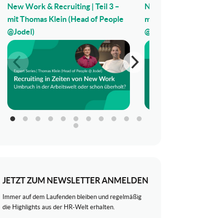
New Work & Recruiting | Teil 3 –
New Work & Recruiting
mit Thomas Klein (Head of People
mit Thomas Klein (He
@Jodel)
@Jodel)
JETZT ZUM NEWSLETTER ANMELDEN
Immer auf dem Laufenden bleiben und regelmäßig
die Highlights aus der HR-Welt erhalten.