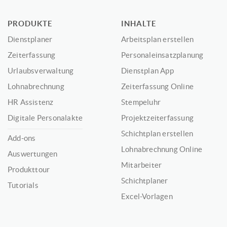
PRODUKTE
INHALTE
Dienstplaner
Arbeitsplan erstellen
Zeiterfassung
Personaleinsatzplanung
Urlaubsverwaltung
Dienstplan App
Lohnabrechnung
Zeiterfassung Online
HR Assistenz
Stempeluhr
Digitale Personalakte
Projektzeiterfassung
Schichtplan erstellen
Add-ons
Lohnabrechnung Online
Auswertungen
Mitarbeiter
Produkttour
Schichtplaner
Tutorials
Excel-Vorlagen