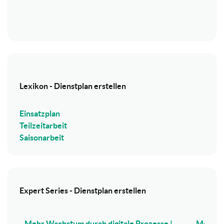
Lexikon - Dienstplan erstellen
Einsatzplan
Teilzeitarbeit
Saisonarbeit
Expert Series - Dienstplan erstellen
Mehr Wachstum durch digitale Prozesse |
Mehr Wa