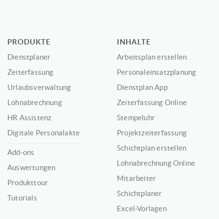
PRODUKTE
INHALTE
Dienstplaner
Arbeitsplan erstellen
Zeiterfassung
Personaleinsatzplanung
Urlaubsverwaltung
Dienstplan App
Lohnabrechnung
Zeiterfassung Online
HR Assistenz
Stempeluhr
Digitale Personalakte
Projektzeiterfassung
Schichtplan erstellen
Add-ons
Lohnabrechnung Online
Auswertungen
Mitarbeiter
Produkttour
Schichtplaner
Tutorials
Excel-Vorlagen