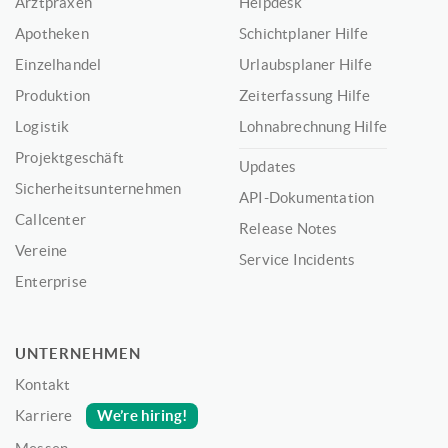
Arztpraxen
Helpdesk
Apotheken
Schichtplaner Hilfe
Einzelhandel
Urlaubsplaner Hilfe
Produktion
Zeiterfassung Hilfe
Logistik
Lohnabrechnung Hilfe
Projektgeschäft
Updates
Sicherheitsunternehmen
API-Dokumentation
Callcenter
Release Notes
Vereine
Service Incidents
Enterprise
UNTERNEHMEN
Kontakt
We’re hiring!
Karriere