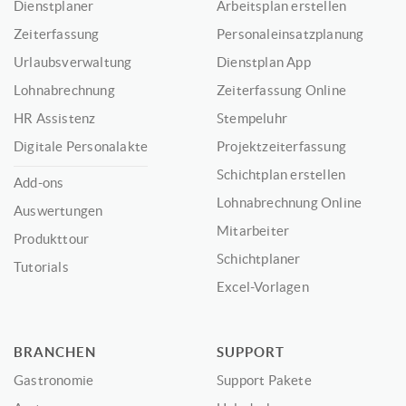
Dienstplaner
Arbeitsplan erstellen
Zeiterfassung
Personaleinsatzplanung
Urlaubsverwaltung
Dienstplan App
Lohnabrechnung
Zeiterfassung Online
HR Assistenz
Stempeluhr
Digitale Personalakte
Projektzeiterfassung
Schichtplan erstellen
Add-ons
Lohnabrechnung Online
Auswertungen
Mitarbeiter
Produkttour
Schichtplaner
Tutorials
Excel-Vorlagen
BRANCHEN
SUPPORT
Gastronomie
Support Pakete