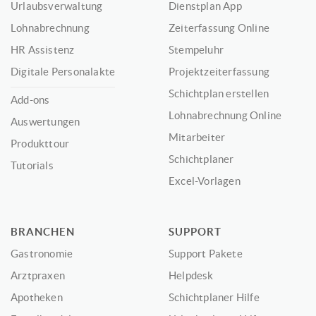
Urlaubsverwaltung
Dienstplan App
Lohnabrechnung
Zeiterfassung Online
HR Assistenz
Stempeluhr
Digitale Personalakte
Projektzeiterfassung
Schichtplan erstellen
Add-ons
Lohnabrechnung Online
Auswertungen
Mitarbeiter
Produkttour
Schichtplaner
Tutorials
Excel-Vorlagen
BRANCHEN
SUPPORT
Gastronomie
Support Pakete
Arztpraxen
Helpdesk
Apotheken
Schichtplaner Hilfe