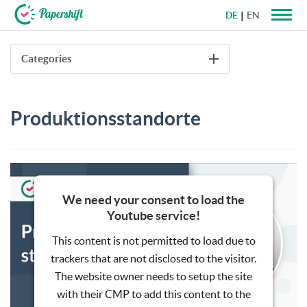
DE
EN
+49 721 50 95 79 69
Categories
Produktionsstandorte
We need your consent to load the
Youtube service!
This content is not permitted to load due to
trackers that are not disclosed to the visitor.
The website owner needs to setup the site
with their CMP to add this content to the