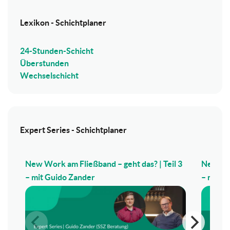
Lexikon - Schichtplaner
24-Stunden-Schicht
Überstunden
Wechselschicht
Expert Series - Schichtplaner
New Work am Fließband – geht das? | Teil 3
New Wor
– mit Guido Zander
– mit G