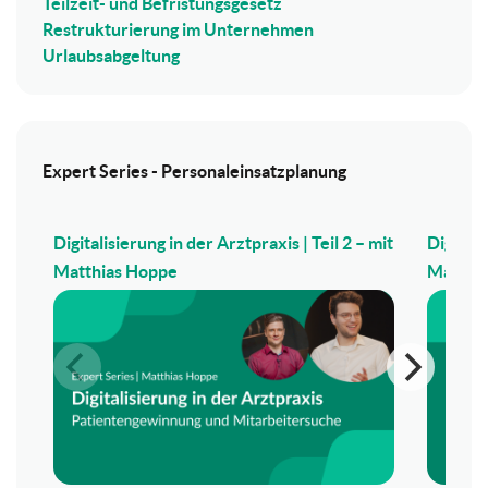
Teilzeit- und Befristungsgesetz
Restrukturierung im Unternehmen
Urlaubsabgeltung
Expert Series - Personaleinsatzplanung
Digitalisierung in der Arztpraxis | Teil 2 – mit
Digitali
Matthias Hoppe
Matthi