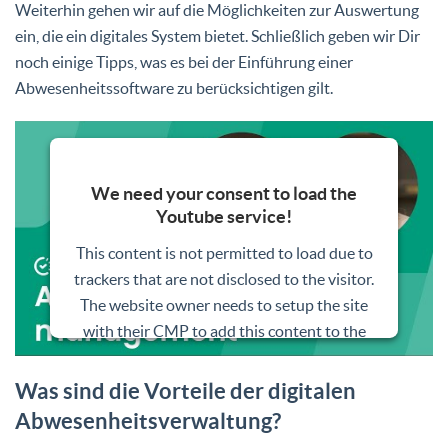
Weiterhin gehen wir auf die Möglichkeiten zur Auswertung
ein, die ein digitales System bietet. Schließlich geben wir Dir
noch einige Tipps, was es bei der Einführung einer
Abwesenheitssoftware zu berücksichtigen gilt.
We need your consent to load the
Youtube service!
This content is not permitted to load due to
trackers that are not disclosed to the visitor.
The website owner needs to setup the site
with their CMP to add this content to the
list of technologies used.
Was sind die Vorteile der digitalen
Powered by
Usercentrics Consent
Abwesenheitsverwaltung?
Management Platform