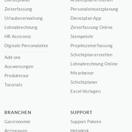
Zeiterfassung
Personaleinsatzplanung
Urlaubsverwaltung
Dienstplan App
Lohnabrechnung
Zeiterfassung Online
HR Assistenz
Stempeluhr
Digitale Personalakte
Projektzeiterfassung
Schichtplan erstellen
Add-ons
Lohnabrechnung Online
Auswertungen
Mitarbeiter
Produkttour
Schichtplaner
Tutorials
Excel-Vorlagen
BRANCHEN
SUPPORT
Gastronomie
Support Pakete
Arztpraxen
Helpdesk