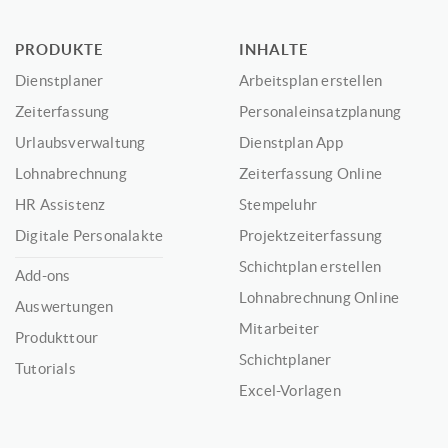
PRODUKTE
INHALTE
Dienstplaner
Arbeitsplan erstellen
Zeiterfassung
Personaleinsatzplanung
Urlaubsverwaltung
Dienstplan App
Lohnabrechnung
Zeiterfassung Online
HR Assistenz
Stempeluhr
Digitale Personalakte
Projektzeiterfassung
Schichtplan erstellen
Add-ons
Lohnabrechnung Online
Auswertungen
Mitarbeiter
Produkttour
Schichtplaner
Tutorials
Excel-Vorlagen