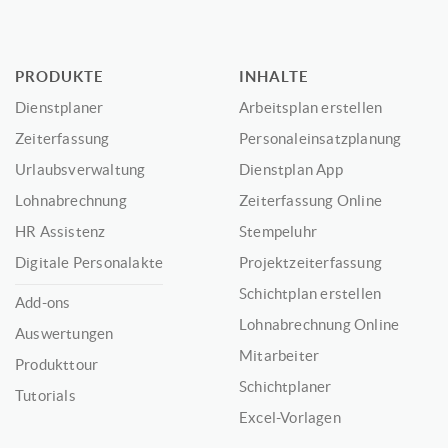
PRODUKTE
INHALTE
Dienstplaner
Arbeitsplan erstellen
Zeiterfassung
Personaleinsatzplanung
Urlaubsverwaltung
Dienstplan App
Lohnabrechnung
Zeiterfassung Online
HR Assistenz
Stempeluhr
Digitale Personalakte
Projektzeiterfassung
Schichtplan erstellen
Add-ons
Lohnabrechnung Online
Auswertungen
Mitarbeiter
Produkttour
Schichtplaner
Tutorials
Excel-Vorlagen