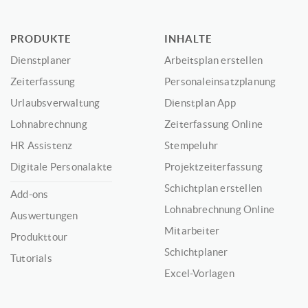
PRODUKTE
INHALTE
Dienstplaner
Arbeitsplan erstellen
Zeiterfassung
Personaleinsatzplanung
Urlaubsverwaltung
Dienstplan App
Lohnabrechnung
Zeiterfassung Online
HR Assistenz
Stempeluhr
Digitale Personalakte
Projektzeiterfassung
Schichtplan erstellen
Add-ons
Lohnabrechnung Online
Auswertungen
Mitarbeiter
Produkttour
Schichtplaner
Tutorials
Excel-Vorlagen