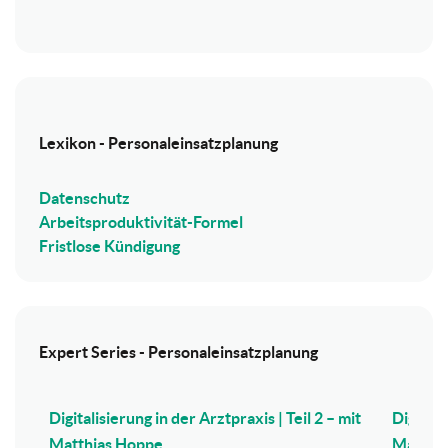
Lexikon - Personaleinsatzplanung
Datenschutz
Arbeitsproduktivität-Formel
Fristlose Kündigung
Expert Series - Personaleinsatzplanung
Digitalisierung in der Arztpraxis | Teil 2 – mit
Digitali
Matthias Hoppe
Matthi