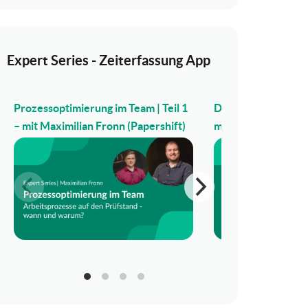
Expert Series - Zeiterfassung App
Prozessoptimierung im Team | Teil 1
Digitale HR-Transfo
– mit Maximilian Fronn (Papershift)
mit Cornelius Chri