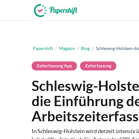
+49 721 50 95 79 69
Papershift
/
Magazin
/
Blog
/
Schleswig-Holstein dis
Zeiterfassung App
Zeiterfassung
Schleswig-Holste
die Einführung d
Arbeitszeiterfas
​In Schleswig-Holstein wird derzeit intensiv 