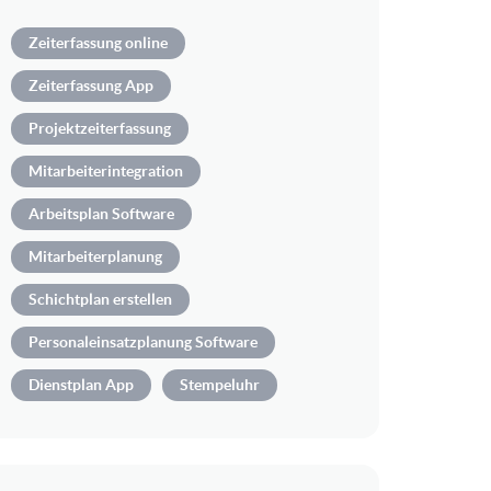
Zeiterfassung online
Zeiterfassung App
Projektzeiterfassung
Mitarbeiterintegration
Arbeitsplan Software
Mitarbeiterplanung
Schichtplan erstellen
Personaleinsatzplanung Software
Dienstplan App
Stempeluhr