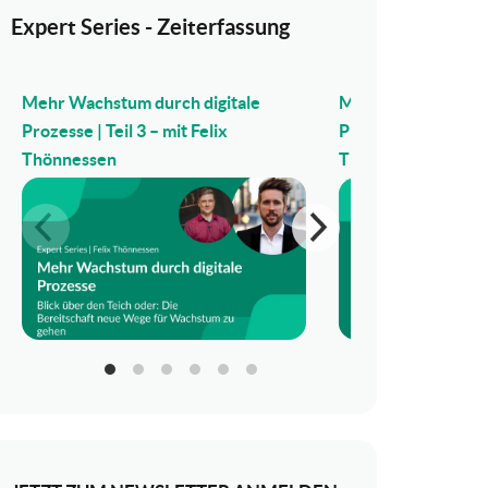
Expert Series - Zeiterfassung
Mehr Wachstum durch digitale
Mehr Wachstum dur
Prozesse | Teil 3 – mit Felix
Prozesse | Teil 2 – m
Thönnessen
Thönnessen