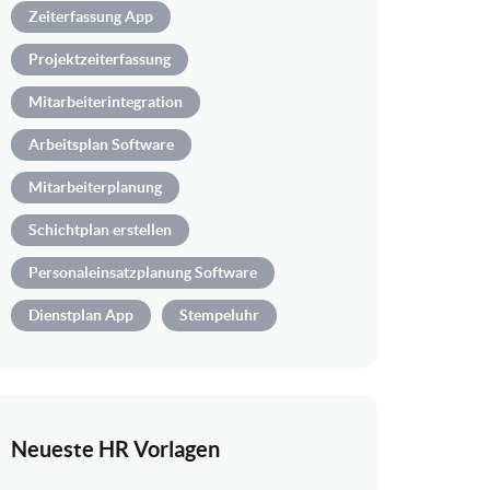
Zeiterfassung App
Projektzeiterfassung
Mitarbeiterintegration
Arbeitsplan Software
Mitarbeiterplanung
Schichtplan erstellen
Personaleinsatzplanung Software
Dienstplan App
Stempeluhr
Neueste HR Vorlagen