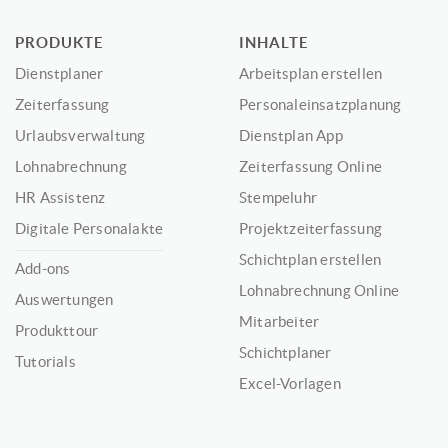
PRODUKTE
INHALTE
Dienstplaner
Arbeitsplan erstellen
Zeiterfassung
Personaleinsatzplanung
Urlaubsverwaltung
Dienstplan App
Lohnabrechnung
Zeiterfassung Online
HR Assistenz
Stempeluhr
Digitale Personalakte
Projektzeiterfassung
Schichtplan erstellen
Add-ons
Lohnabrechnung Online
Auswertungen
Mitarbeiter
Produkttour
Schichtplaner
Tutorials
Excel-Vorlagen