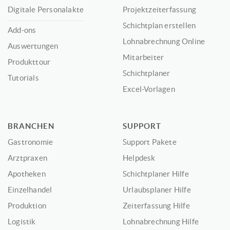
Digitale Personalakte
Projektzeiterfassung
Schichtplan erstellen
Add-ons
Lohnabrechnung Online
Auswertungen
Mitarbeiter
Produkttour
Schichtplaner
Tutorials
Excel-Vorlagen
BRANCHEN
SUPPORT
Gastronomie
Support Pakete
Arztpraxen
Helpdesk
Apotheken
Schichtplaner Hilfe
Einzelhandel
Urlaubsplaner Hilfe
Produktion
Zeiterfassung Hilfe
Logistik
Lohnabrechnung Hilfe