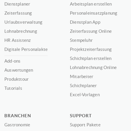
Dienstplaner
Arbeitsplan erstellen
Zeiterfassung
Personaleinsatzplanung
Urlaubsverwaltung
Dienstplan App
Lohnabrechnung
Zeiterfassung Online
HR Assistenz
Stempeluhr
Digitale Personalakte
Projektzeiterfassung
Schichtplan erstellen
Add-ons
Lohnabrechnung Online
Auswertungen
Mitarbeiter
Produkttour
Schichtplaner
Tutorials
Excel-Vorlagen
BRANCHEN
SUPPORT
Gastronomie
Support Pakete