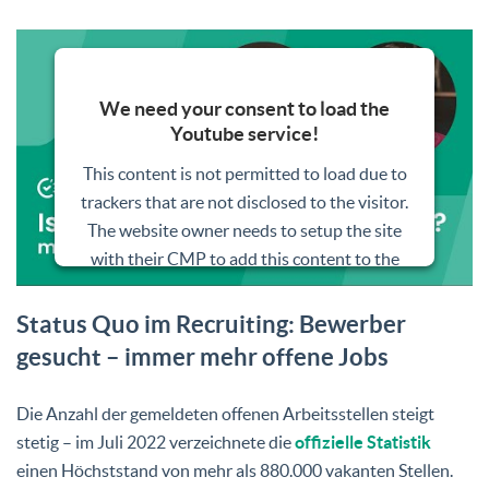
We need your consent to load the
Youtube service!
This content is not permitted to load due to
trackers that are not disclosed to the visitor.
The website owner needs to setup the site
with their CMP to add this content to the
list of technologies used.
Status Quo im Recruiting: Bewerber
Powered by
Usercentrics Consent
gesucht – immer mehr offene Jobs
Management Platform
Die Anzahl der gemeldeten offenen Arbeitsstellen steigt
stetig – im Juli 2022 verzeichnete die
offizielle Statistik
einen Höchststand von mehr als 880.000 vakanten Stellen.