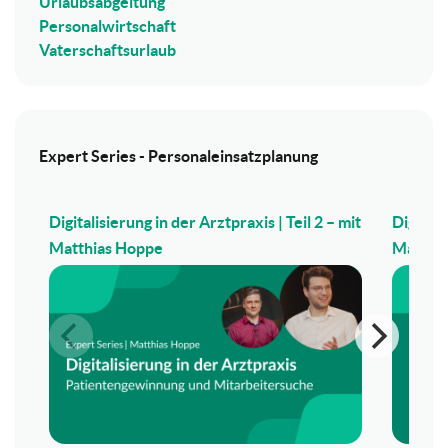
Urlaubsabgeltung
Personalwirtschaft
Vaterschaftsurlaub
Expert Series - Personaleinsatzplanung
Digitalisierung in der Arztpraxis | Teil 2 – mit
Digitali
Matthias Hoppe
Matthi