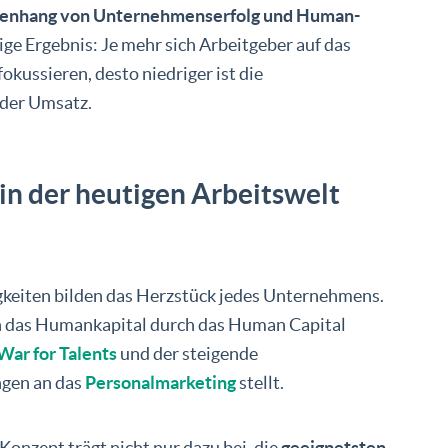
nhang von Unternehmenserfolg und Human-
lige Ergebnis: Je mehr sich Arbeitgeber auf das
okussieren, desto niedriger ist die
 der Umsatz.
n der heutigen Arbeitswelt
igkeiten bilden das Herzstück jedes Unternehmens.
 in das Humankapital durch das Human Capital
War for Talents
und der steigende
ngen an das
Personalmarketing
stellt.
nzept trägt nicht nur dazu bei, die
geeignetsten