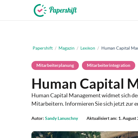
+49 721 50 95 79 69
Papershift
/
Magazin
/
Lexikon
/
Human Capital Ma
Mitarbeiterplanung
Mitarbeiterintegration
Human Capital 
Human Capital Management widmet sich der
Mitarbeitern. Informieren Sie sich jetzt zur
Autor:
Sandy Lanuschny
Aktualisiert am: 1. August