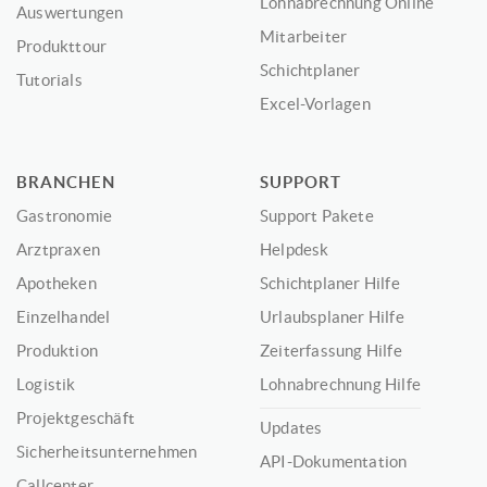
Lohnabrechnung Online
Auswertungen
Mitarbeiter
Produkttour
Schichtplaner
Tutorials
Excel-Vorlagen
BRANCHEN
SUPPORT
Gastronomie
Support Pakete
Arztpraxen
Helpdesk
Apotheken
Schichtplaner Hilfe
Einzelhandel
Urlaubsplaner Hilfe
Produktion
Zeiterfassung Hilfe
Logistik
Lohnabrechnung Hilfe
Projektgeschäft
Updates
Sicherheitsunternehmen
API-Dokumentation
Callcenter