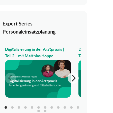
Expert Series -
Personaleinsatzplanung
Digitalisierung in der Arztpraxis |
Digitalisierung in d
Teil 2 – mit Matthias Hoppe
Teil 1 – mit Matthi