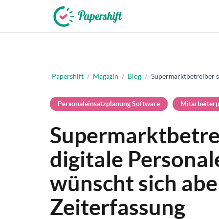
+49 721 50 95 79 69
Papershift
/
Magazin
/
Blog
/
Supermarktbetreiber se
Personaleinsatzplanung Software
Mitarbeiter
Supermarktbetrei
digitale Persona
wünscht sich abe
Zeiterfassung