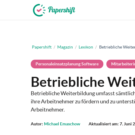
+49 721 50 95 79 69
Papershift
/
Magazin
/
Lexikon
/
Betriebliche Weite
Personaleinsatzplanung Software
Mitarbeiteri
Betriebliche Wei
Betriebliche Weiterbildung umfasst sämtli
ihre Arbeitnehmer zu fördern und zu unterst
Arbeitnehmer.
Autor:
Michael Emaschow
Aktualisiert am: 7. Juni 