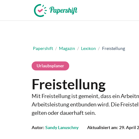
+49 721 50 95 79 69
Papershift
/
Magazin
/
Lexikon
/
Freistellung
Urlaubsplaner
Freistellung
Mit Freistellung ist gemeint, dass ein Arbeit
Arbeitsleistung entbunden wird. Die Freist
gelten oder dauerhaft sein.
Autor:
Sandy Lanuschny
Aktualisiert am: 29. April