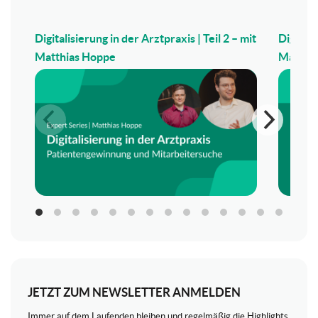
Digitalisierung in der Arztpraxis | Teil 2 – mit
Digitali
Matthias Hoppe
Matthi
JETZT ZUM NEWSLETTER ANMELDEN
Immer auf dem Laufenden bleiben und regelmäßig die Highlights