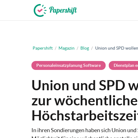
+49 721 50 95 79 69
Papershift
/
Magazin
/
Blog
/
Union und SPD wollen 
Personaleinsatzplanung Software
Dienstplan e
Union und SPD w
zur wöchentlichen
Höchstarbeitszei
In ihren Sondierungen haben sich Union und 