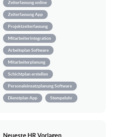
Zeiterfassung online
Zeiterfassung App
Projektzeiterfassung
Mitarbeiterintegration
Arbeitsplan Software
Mitarbeiterplanung
Schichtplan erstellen
Personaleinsatzplanung Software
Dienstplan App
Stempeluhr
Neueste HR Vorlagen