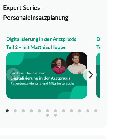
Expert Series -
Personaleinsatzplanung
Digitalisierung in der Arztpraxis |
Digitalisierung in d
Teil 2 – mit Matthias Hoppe
Teil 1 – mit Matthi