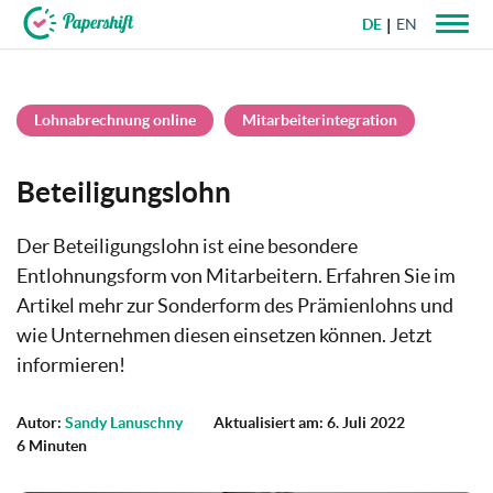
DE
EN
+49 721 50 95 79 69
Lohnabrechnung online
Mitarbeiterintegration
Beteiligungslohn
Der Beteiligungslohn ist eine besondere
Entlohnungsform von Mitarbeitern. Erfahren Sie im
Artikel mehr zur Sonderform des Prämienlohns und
wie Unternehmen diesen einsetzen können. Jetzt
informieren!
Autor:
Sandy Lanuschny
Aktualisiert am: 6. Juli 2022
6 Minuten