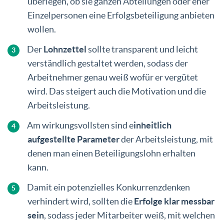
überlegen, ob sie ganzen Abteilungen oder eher
Einzelpersonen eine Erfolgsbeteiligung anbieten
wollen.
Der
Lohnzettel
sollte transparent und leicht
verständlich gestaltet werden, sodass der
Arbeitnehmer genau weiß wofür er vergütet
wird. Das steigert auch die Motivation und die
Arbeitsleistung.
Am wirkungsvollsten sind e
inheitlich
aufgestellte Parameter
der Arbeitsleistung, mit
denen man einen Beteiligungslohn erhalten
kann.
Damit ein potenzielles Konkurrenzdenken
verhindert wird, sollten die
Erfolge klar messbar
sein
, sodass jeder Mitarbeiter weiß, mit welchen