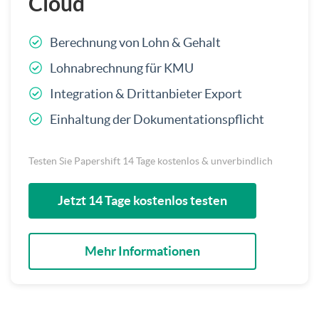
Cloud
Berechnung von Lohn & Gehalt
Lohnabrechnung für KMU
Integration & Drittanbieter Export
Einhaltung der Dokumentationspflicht
Testen Sie Papershift 14 Tage kostenlos & unverbindlich
Jetzt 14 Tage kostenlos testen
Mehr Informationen