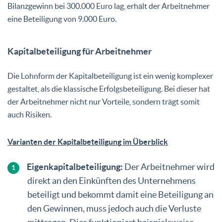
Bilanzgewinn bei 300.000 Euro lag, erhält der Arbeitnehmer
eine Beteiligung von 9.000 Euro.
Kapitalbeteiligung für Arbeitnehmer
Die Lohnform der Kapitalbeteiligung ist ein wenig komplexer
gestaltet, als die klassische Erfolgsbeteiligung. Bei dieser hat
der Arbeitnehmer nicht nur Vorteile, sondern trägt somit
auch Risiken.
Varianten der Kapitalbeteiligung im Überblick
Eigenkapitalbeteiligung:
Der Arbeitnehmer wird
direkt an den Einkünften des Unternehmens
beteiligt und bekommt damit eine Beteiligung an
den Gewinnen, muss jedoch auch die Verluste