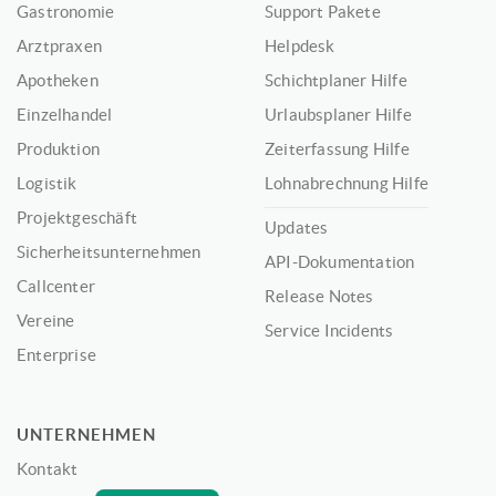
Gastronomie
Support Pakete
Arztpraxen
Helpdesk
Apotheken
Schichtplaner Hilfe
Einzelhandel
Urlaubsplaner Hilfe
Produktion
Zeiterfassung Hilfe
Logistik
Lohnabrechnung Hilfe
Projektgeschäft
Updates
Sicherheitsunternehmen
API-Dokumentation
Callcenter
Release Notes
Vereine
Service Incidents
Enterprise
UNTERNEHMEN
Kontakt