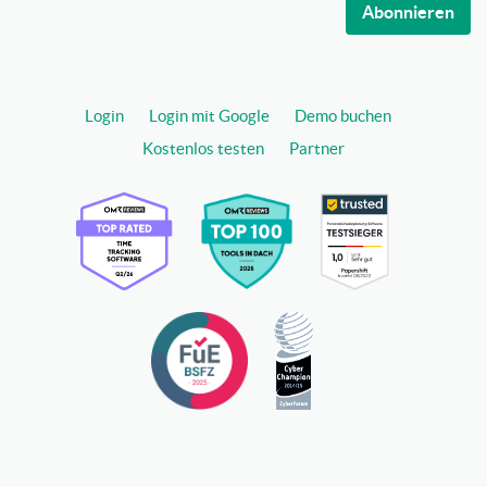
Abonnieren
Login
Login mit Google
Demo buchen
Kostenlos testen
Partner