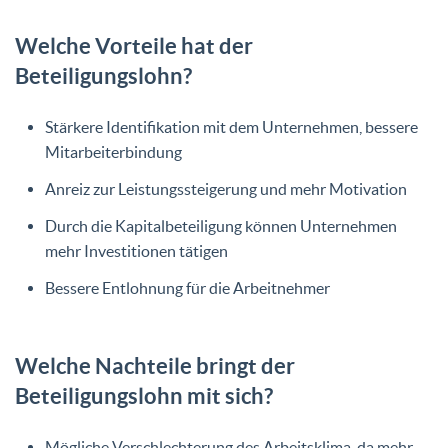
Welche Vorteile hat der
Beteiligungslohn?
Stärkere Identifikation mit dem Unternehmen, bessere
Mitarbeiterbindung
Anreiz zur Leistungssteigerung und mehr Motivation
Durch die Kapitalbeteiligung können Unternehmen
mehr Investitionen tätigen
Bessere Entlohnung für die Arbeitnehmer
Welche Nachteile bringt der
Beteiligungslohn mit sich?
Mögliche Verschlechterung des Arbeitsklima, da mehr