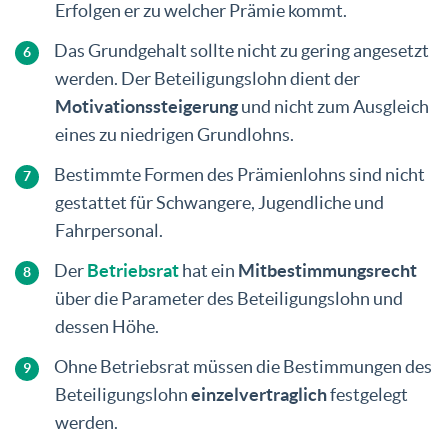
Erfolgen er zu welcher Prämie kommt.
Das Grundgehalt sollte nicht zu gering angesetzt
werden. Der Beteiligungslohn dient der
Motivationssteigerung
und nicht zum Ausgleich
eines zu niedrigen Grundlohns.
Bestimmte Formen des Prämienlohns sind nicht
gestattet für Schwangere, Jugendliche und
Fahrpersonal.
Der
Betriebsrat
hat ein
Mitbestimmungsrecht
über die Parameter des Beteiligungslohn und
dessen Höhe.
Ohne Betriebsrat müssen die Bestimmungen des
Beteiligungslohn
einzelvertraglich
festgelegt
werden.