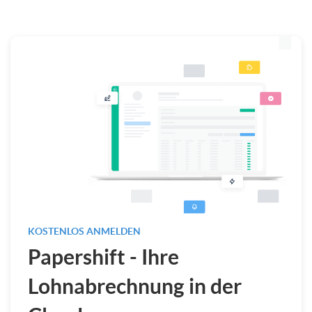
KOSTENLOS ANMELDEN
Papershift - Ihre
Lohnabrechnung in der