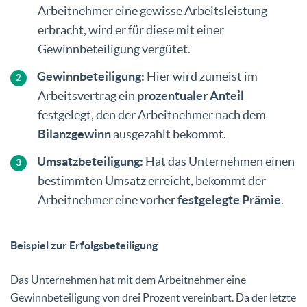
Arbeitnehmer eine gewisse Arbeitsleistung
erbracht, wird er für diese mit einer
Gewinnbeteiligung vergütet.
Gewinnbeteiligung:
Hier wird zumeist im
Arbeitsvertrag ein
prozentualer Anteil
festgelegt, den der Arbeitnehmer nach dem
Bilanzgewinn
ausgezahlt bekommt.
Umsatzbeteiligung:
Hat das Unternehmen einen
bestimmten Umsatz erreicht, bekommt der
Arbeitnehmer eine vorher
festgelegte Prämie
.
Beispiel zur Erfolgsbeteiligung
Das Unternehmen hat mit dem Arbeitnehmer eine
Gewinnbeteiligung von drei Prozent vereinbart. Da der letzte