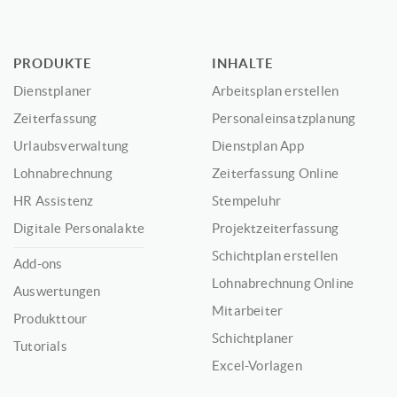
PRODUKTE
INHALTE
Dienstplaner
Arbeitsplan erstellen
Zeiterfassung
Personaleinsatzplanung
Urlaubsverwaltung
Dienstplan App
Lohnabrechnung
Zeiterfassung Online
HR Assistenz
Stempeluhr
Digitale Personalakte
Projektzeiterfassung
Schichtplan erstellen
Add-ons
Lohnabrechnung Online
Auswertungen
Mitarbeiter
Produkttour
Schichtplaner
Tutorials
Excel-Vorlagen