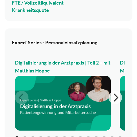
FTE / Vollzeitäquivalent
Krankheitsquote
Expert Series - Personaleinsatzplanung
Digitalisierung in der Arztpraxis | Teil 2 – mit
Digitali
Matthias Hoppe
Matthi