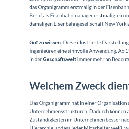
das Organigramm erstmalig in der Eisenbah
Beruf als Eisenbahnmanager erstmalig ein m
damaligen Eisenbahngesellschaft New York an
Gut zu wissen
: Diese illustrierte Darstellun
Ingenieuren eine sinnvolle Anwendung. Ab 
in der
Geschäftswelt
immer mehr an Bedeut
Welchem Zweck dien
Das Organigramm hat in einer Organisation 
Unternehmensstrukturen. Dadurch können all
Zuständigkeiten im Unternehmen besser nachvo
Hierarchie, sodass jeder Mitarbeiter weiß, we