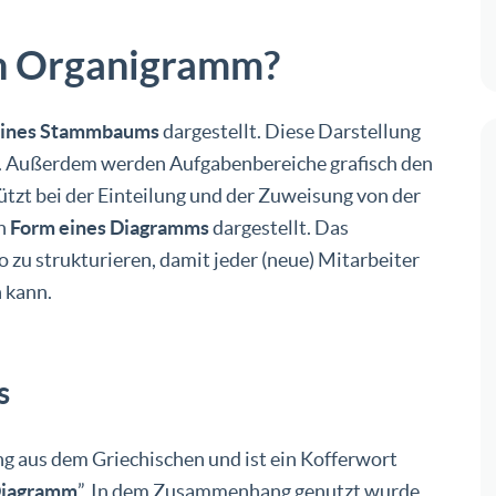
ein Organigramm?
eines Stammbaums
dargestellt. Diese Darstellung
. Außerdem werden Aufgabenbereiche grafisch den
tützt bei der Einteilung und der Zuweisung von der
in
Form eines Diagramms
dargestellt. Das
zu strukturieren, damit jeder (neue) Mitarbeiter
 kann.
s
g aus dem Griechischen und ist ein Kofferwort
iagramm
”. In dem Zusammenhang genutzt wurde