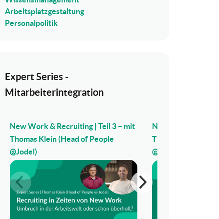
Arbeitsplatzgestaltung
Personalpolitik
Expert Series -
Mitarbeiterintegration
New Work & Recruiting | Teil 3 – mit
New Work & Recruiti
Thomas Klein (Head of People
Thomas Klein (Head
@Jodel)
@Jodel)