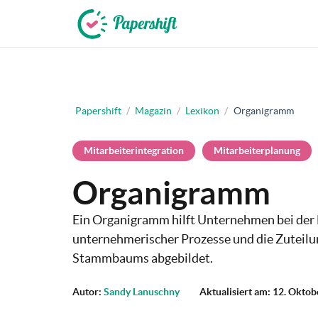
+49 721 50 95 79 69
Papershift
/
Magazin
/
Lexikon
/
Organigramm
Mitarbeiterintegration
Mitarbeiterplanung
Organigramm
Ein Organigramm hilft Unternehmen bei der 
unternehmerischer Prozesse und die Zuteilu
Stammbaums abgebildet.
Autor:
Sandy Lanuschny
Aktualisiert am: 12. Okto