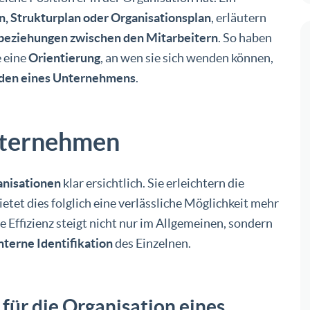
n, Strukturplan oder Organisationsplan
, erläutern
beziehungen zwischen den Mitarbeitern
. So haben
e eine
Orientierung
, an wen sie sich wenden können,
nden eines Unternehmens
.
ternehmen
anisationen
klar ersichtlich. Sie erleichtern die
et dies folglich eine verlässliche Möglichkeit mehr
e Effizienz steigt nicht nur im Allgemeinen, sondern
terne Identifikation
des Einzelnen.
ür die Organisation eines