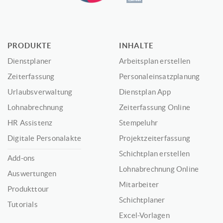
PRODUKTE
INHALTE
Dienstplaner
Arbeitsplan erstellen
Zeiterfassung
Personaleinsatzplanung
Urlaubsverwaltung
Dienstplan App
Lohnabrechnung
Zeiterfassung Online
HR Assistenz
Stempeluhr
Digitale Personalakte
Projektzeiterfassung
Schichtplan erstellen
Add-ons
Lohnabrechnung Online
Auswertungen
Mitarbeiter
Produkttour
Schichtplaner
Tutorials
Excel-Vorlagen