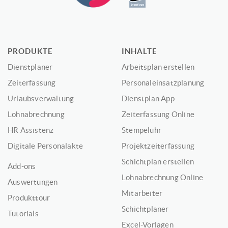
PRODUKTE
INHALTE
Dienstplaner
Arbeitsplan erstellen
Zeiterfassung
Personaleinsatzplanung
Urlaubsverwaltung
Dienstplan App
Lohnabrechnung
Zeiterfassung Online
HR Assistenz
Stempeluhr
Digitale Personalakte
Projektzeiterfassung
Schichtplan erstellen
Add-ons
Lohnabrechnung Online
Auswertungen
Mitarbeiter
Produkttour
Schichtplaner
Tutorials
Excel-Vorlagen