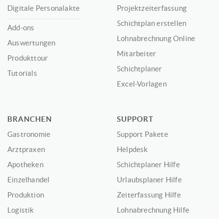
Digitale Personalakte
Projektzeiterfassung
Schichtplan erstellen
Add-ons
Lohnabrechnung Online
Auswertungen
Mitarbeiter
Produkttour
Schichtplaner
Tutorials
Excel-Vorlagen
BRANCHEN
SUPPORT
Gastronomie
Support Pakete
Arztpraxen
Helpdesk
Apotheken
Schichtplaner Hilfe
Einzelhandel
Urlaubsplaner Hilfe
Produktion
Zeiterfassung Hilfe
Logistik
Lohnabrechnung Hilfe