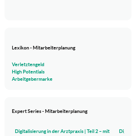
Lexikon - Mitarbeiterplanung
Verletztengeld
High Potentials
Arbeitgebermarke
Expert Series - Mitarbeiterplanung
Digitalisierung in der Arztpraxis | Teil 2 – mit
Digitali