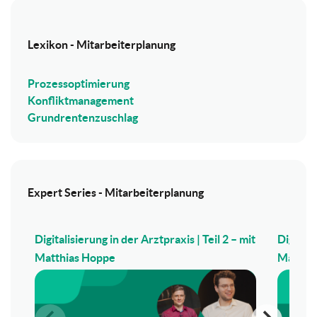
Lexikon - Mitarbeiterplanung
Prozessoptimierung
Konfliktmanagement
Grundrentenzuschlag
Expert Series - Mitarbeiterplanung
Digitalisierung in der Arztpraxis | Teil 2 – mit
Digitali
Matthias Hoppe
Matthi