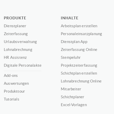
PRODUKTE
INHALTE
Dienstplaner
Arbeitsplan erstellen
Zeiterfassung
Personaleinsatzplanung
Urlaubsverwaltung
Dienstplan App
Lohnabrechnung
Zeiterfassung Online
HR Assistenz
Stempeluhr
Digitale Personalakte
Projektzeiterfassung
Schichtplan erstellen
Add-ons
Lohnabrechnung Online
Auswertungen
Mitarbeiter
Produkttour
Schichtplaner
Tutorials
Excel-Vorlagen