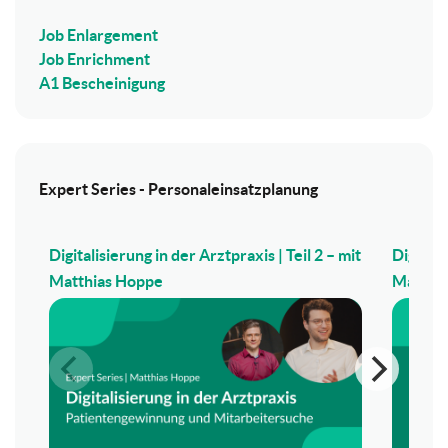
Job Enlargement
Job Enrichment
A1 Bescheinigung
Expert Series - Personaleinsatzplanung
Digitalisierung in der Arztpraxis | Teil 2 – mit
Digitali
Matthias Hoppe
Matthi