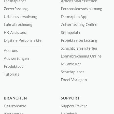
Dienstplaner
Arbeitsplan erstellen
Zeiterfassung
Personaleinsatzplanung
Urlaubsverwaltung
Dienstplan App
Lohnabrechnung
Zeiterfassung Online
HR Assistenz
Stempeluhr
Digitale Personalakte
Projektzeiterfassung
Schichtplan erstellen
Add-ons
Lohnabrechnung Online
Auswertungen
Mitarbeiter
Produkttour
Schichtplaner
Tutorials
Excel-Vorlagen
BRANCHEN
SUPPORT
Gastronomie
Support Pakete
Arztpraxen
Helpdesk