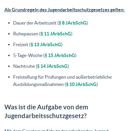
Als Grundregeln des Jugendarbeitsschutzgesetzes gelten:
Dauer der Arbeitszeit (
§ 8 JArbSchG
)
Ruhepausen (
§ 11 JArbSchG
)
Freizeit (
§ 13 JArbSchG
)
5-Tage-Woche (
§ 15 JArbSchG
)
Nachtruhe (
§ 14 JArbSchG
)
Freistellung für Prüfungen und außerbetriebliche
Ausbildungsmaßnahmen (
§ 10 JArbSchG
)
Was ist die Aufgabe von dem
Jugendarbeitsschutzgesetz?
Mit dem Gesetz zum Schutz der arbeitenden Jugend