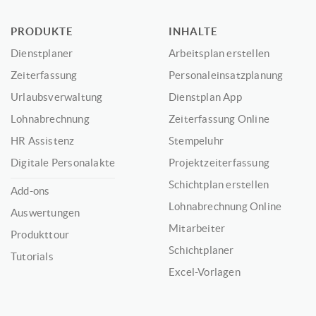
PRODUKTE
INHALTE
Dienstplaner
Arbeitsplan erstellen
Zeiterfassung
Personaleinsatzplanung
Urlaubsverwaltung
Dienstplan App
Lohnabrechnung
Zeiterfassung Online
HR Assistenz
Stempeluhr
Digitale Personalakte
Projektzeiterfassung
Schichtplan erstellen
Add-ons
Lohnabrechnung Online
Auswertungen
Mitarbeiter
Produkttour
Schichtplaner
Tutorials
Excel-Vorlagen