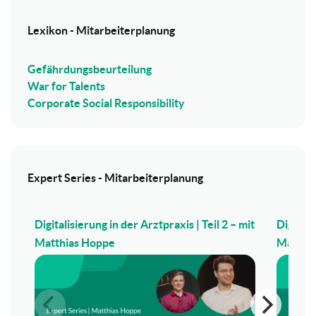
Lexikon - Mitarbeiterplanung
Gefährdungsbeurteilung
War for Talents
Corporate Social Responsibility
Expert Series - Mitarbeiterplanung
Digitalisierung in der Arztpraxis | Teil 2 – mit
Digitali
Matthias Hoppe
Matthi