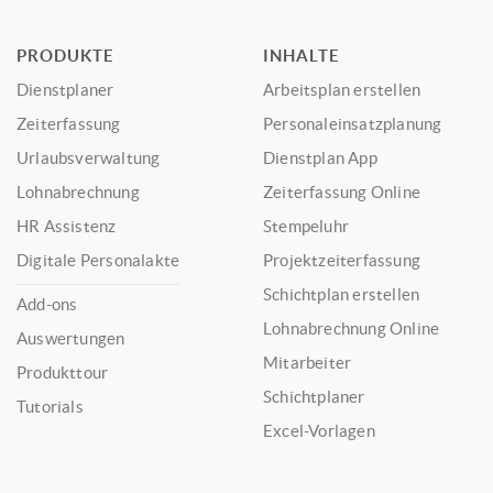
PRODUKTE
INHALTE
Dienstplaner
Arbeitsplan erstellen
Zeiterfassung
Personaleinsatzplanung
Urlaubsverwaltung
Dienstplan App
Lohnabrechnung
Zeiterfassung Online
HR Assistenz
Stempeluhr
Digitale Personalakte
Projektzeiterfassung
Schichtplan erstellen
Add-ons
Lohnabrechnung Online
Auswertungen
Mitarbeiter
Produkttour
Schichtplaner
Tutorials
Excel-Vorlagen