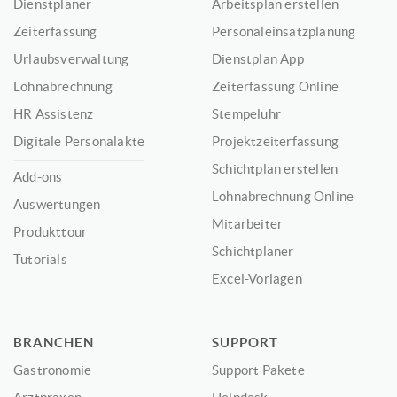
Dienstplaner
Arbeitsplan erstellen
Zeiterfassung
Personaleinsatzplanung
Urlaubsverwaltung
Dienstplan App
Lohnabrechnung
Zeiterfassung Online
HR Assistenz
Stempeluhr
Digitale Personalakte
Projektzeiterfassung
Schichtplan erstellen
Add-ons
Lohnabrechnung Online
Auswertungen
Mitarbeiter
Produkttour
Schichtplaner
Tutorials
Excel-Vorlagen
BRANCHEN
SUPPORT
Gastronomie
Support Pakete