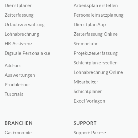
Dienstplaner
Arbeitsplan erstellen
Zeiterfassung
Personaleinsatzplanung
Urlaubsverwaltung
Dienstplan App
Lohnabrechnung
Zeiterfassung Online
HR Assistenz
Stempeluhr
Digitale Personalakte
Projektzeiterfassung
Schichtplan erstellen
Add-ons
Lohnabrechnung Online
Auswertungen
Mitarbeiter
Produkttour
Schichtplaner
Tutorials
Excel-Vorlagen
BRANCHEN
SUPPORT
Gastronomie
Support Pakete