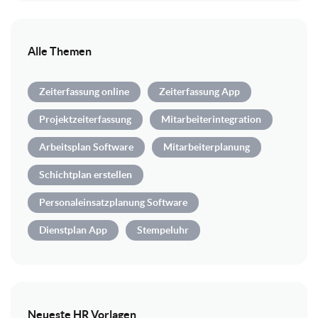
Alle Themen
Zeiterfassung online
Zeiterfassung App
Projektzeiterfassung
Mitarbeiterintegration
Arbeitsplan Software
Mitarbeiterplanung
Schichtplan erstellen
Personaleinsatzplanung Software
Dienstplan App
Stempeluhr
Neueste HR Vorlagen