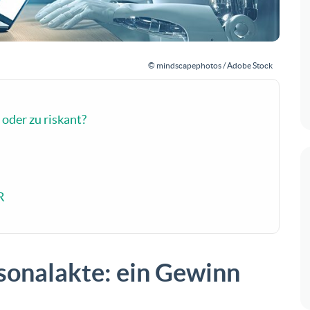
© mindscapephotos / Adobe Stock
 oder zu riskant?
R
ersonalakte: ein Gewinn