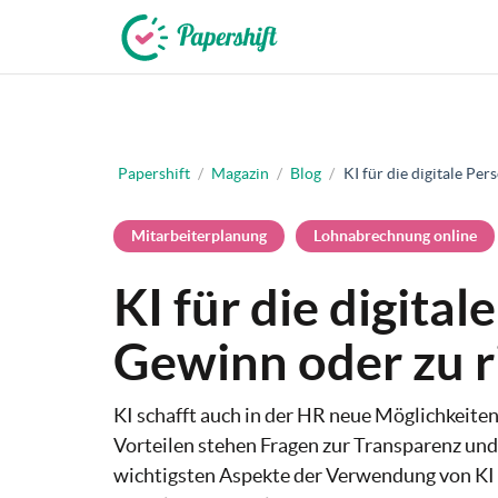
+49 721 50 95 79 69
Papershift
/
Magazin
/
Blog
/
KI für die digitale Pe
Mitarbeiterplanung
Lohnabrechnung online
KI für die digital
Gewinn oder zu r
KI schafft auch in der HR neue Möglichkeiten
Vorteilen stehen Fragen zur Transparenz un
wichtigsten Aspekte der Verwendung von KI 