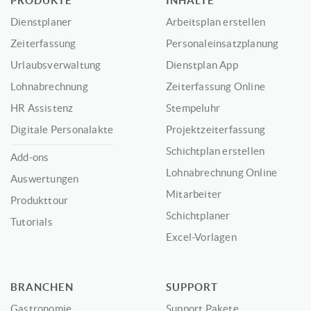
PRODUKTE
INHALTE
Dienstplaner
Arbeitsplan erstellen
Zeiterfassung
Personaleinsatzplanung
Urlaubsverwaltung
Dienstplan App
Lohnabrechnung
Zeiterfassung Online
HR Assistenz
Stempeluhr
Digitale Personalakte
Projektzeiterfassung
Schichtplan erstellen
Add-ons
Lohnabrechnung Online
Auswertungen
Mitarbeiter
Produkttour
Schichtplaner
Tutorials
Excel-Vorlagen
BRANCHEN
SUPPORT
Gastronomie
Support Pakete