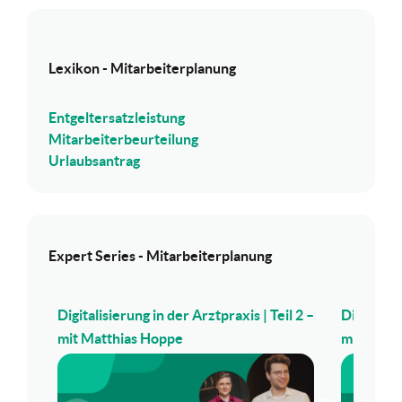
Lexikon - Mitarbeiterplanung
Entgeltersatzleistung
Mitarbeiterbeurteilung
Urlaubsantrag
Expert Series - Mitarbeiterplanung
Digitalisierung in der Arztpraxis | Teil 2 –
Digitalisi
mit Matthias Hoppe
mit Matt