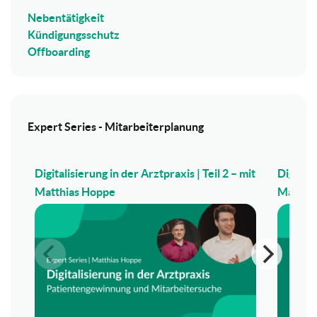
Nebentätigkeit
Kündigungsschutz
Offboarding
Expert Series - Mitarbeiterplanung
Digitalisierung in der Arztpraxis | Teil 2 – mit
Digitali
Matthias Hoppe
Matthi